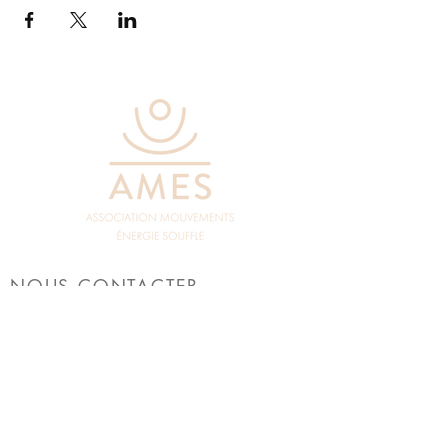
NOUS CONTACTER
Marie-José Crosse -
06 88 45 75 13
Laurence Vauclair -
06 80 61 40 79
Patricia Joly :
06 61 91 31 54
Mail :
yoga.ames@gmail.com